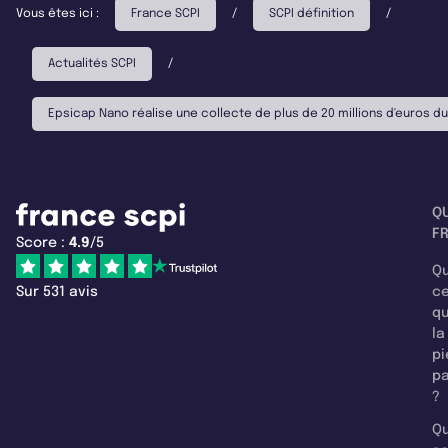
Vous êtes ici :
France SCPI
/
SCPI définition
/
Actualités SCPI
/
Epsicap Nano réalise une collecte de plus de 20 millions d'euros du
Q
F
Score :
4.9
/5
Qu
Sur 531 avis
c
q
la
pi
pa
?
Qu