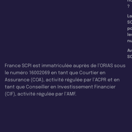
n
?
La
SC
p
le
nu
Av
SC
France SCPI est immatriculée auprès de l’ORIAS sous
le numéro 16002069 en tant que Courtier en
Assurance (COA), activité régulée par l’ACPR et en
tant que Conseiller en Investissement Financier
(CIF), activité régulée par l’AMF.