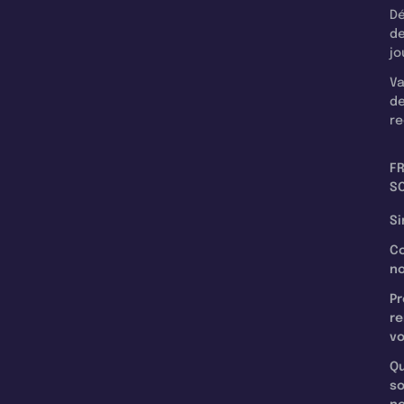
Dé
d
jo
Va
d
re
F
SC
Si
C
n
Pr
re
v
Qu
s