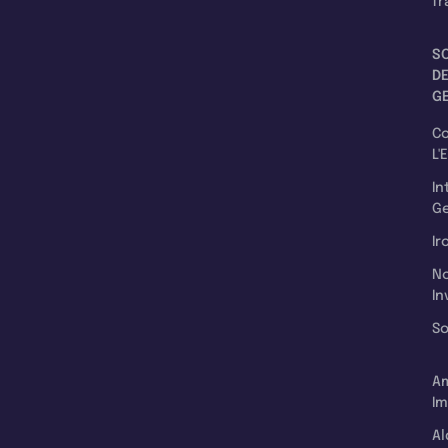
fr
S
D
G
C
L'
In
Ge
Ir
N
In
So
A
Im
Al