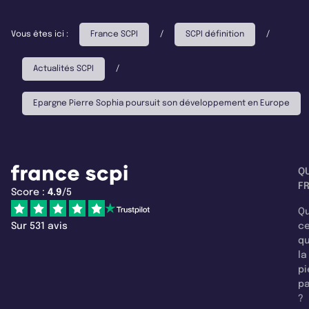
Vous êtes ici :
France SCPI
/
SCPI définition
/
Actualités SCPI
/
Epargne Pierre Sophia poursuit son développement en Europe
Q
F
Score :
4.9
/5
Qu
Sur 531 avis
c
q
la
pi
pa
?