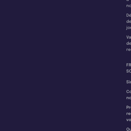
n
Dé
d
jo
Va
d
re
F
SC
Si
C
n
Pr
re
v
Qu