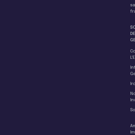
s
fr
S
D
G
C
L'
In
Ge
Ir
N
In
So
A
Im