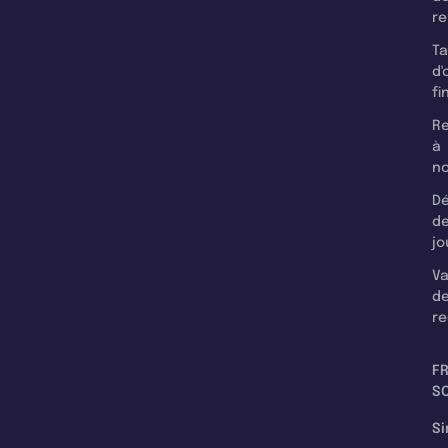
r
T
d'
fi
Re
à
n
Dé
d
jo
Va
d
re
F
SC
Si