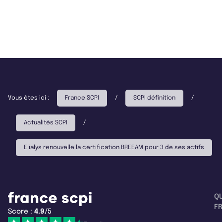
Vous êtes ici :
France SCPI
/
SCPI définition
/
Actualités SCPI
/
Elialys renouvelle la certification BREEAM pour 3 de ses actifs
Q
F
Score :
4.9
/5