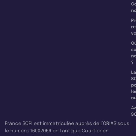
C
n
Pr
re
v
Qu
s
n
?
La
SC
p
le
nu
Av
SC
France SCPI est immatriculée auprès de l’ORIAS sous
le numéro 16002069 en tant que Courtier en