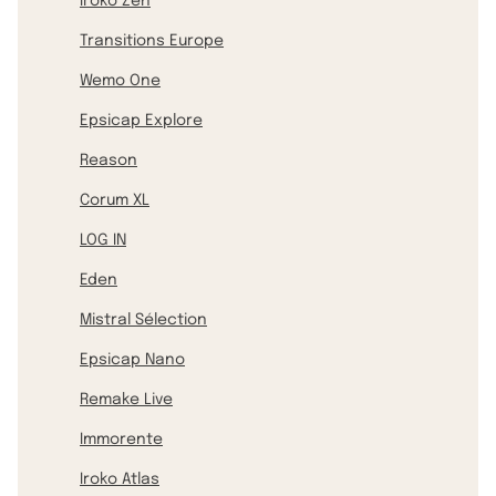
Iroko Zen
Transitions Europe
Wemo One
Epsicap Explore
Reason
Corum XL
LOG IN
Eden
Mistral Sélection
Epsicap Nano
Remake Live
Immorente
Iroko Atlas