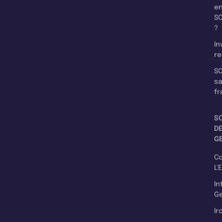
e
SC
?
In
re
SC
s
fr
S
D
G
C
L'
In
Ge
Ir