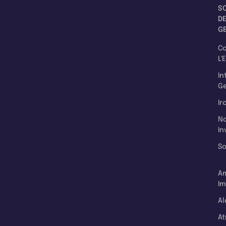
S
D
G
C
L'
In
Ge
Ir
N
In
So
A
Im
Al
A