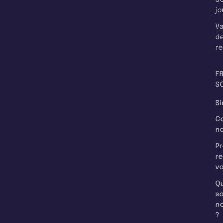
jo
Va
d
re
F
SC
Si
C
n
Pr
re
v
Qu
s
n
?