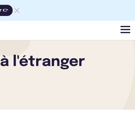
r 👉
menu
à l'étranger