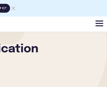
r 👉
menu
ication