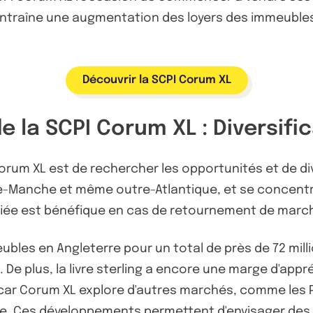
ng entraîne une augmentation des loyers des immeuble
Découvrir la SCPI Corum XL
e la SCPI Corum XL : Diversifi
rum XL est de rechercher les opportunités et de di
re-Manche et même outre-Atlantique, et se concentr
ifiée est bénéfique en cas de retournement de marc
bles en Angleterre pour un total de près de 72 mill
e plus, la livre sterling a encore une marge d'appré
, car Corum XL explore d'autres marchés, comme les 
née. Ces développements permettent d'envisager des