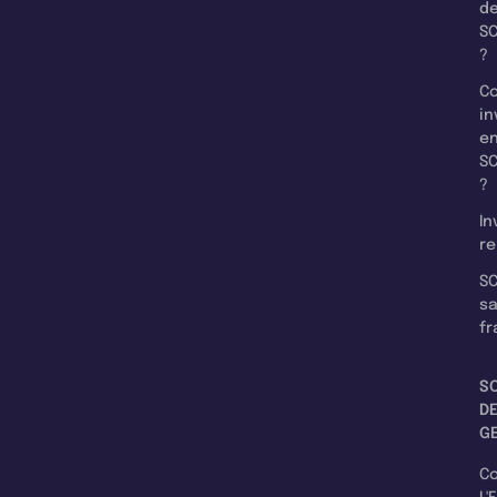
d
SC
?
C
in
e
SC
?
In
re
SC
s
fr
S
D
G
C