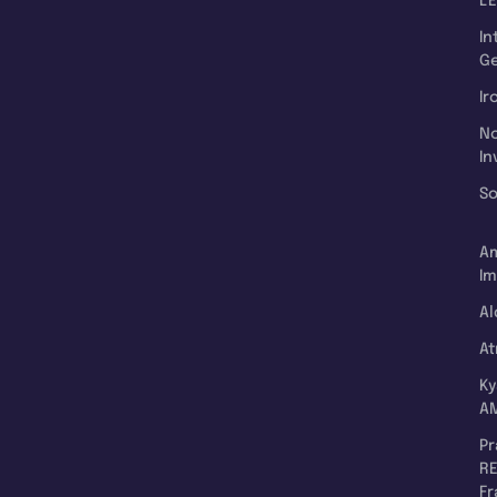
L'
In
Ge
Ir
N
In
So
A
Im
Al
A
K
A
P
RE
F