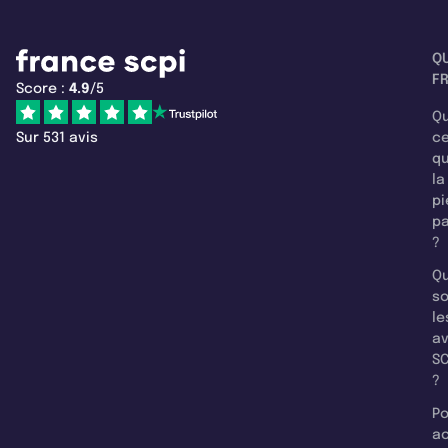
Q
F
Score :
4.9
/5
Qu
Sur 531 avis
c
q
la
pi
pa
?
Qu
so
le
a
SC
?
Po
a