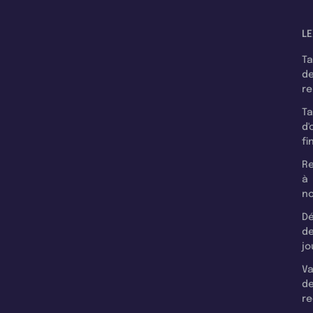
LE
T
d
r
T
d'
fi
Re
à
n
Dé
d
jo
Va
d
re