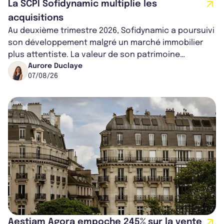
La SCPI Sofidynamic multiplie les
acquisitions
Au deuxième trimestre 2026, Sofidynamic a poursuivi
son développement malgré un marché immobilier
plus attentiste. La valeur de son patrimoine
progresse de 3,8% à périmètre constan...
Aurore Duclaye
07/08/26
Aestiam Agora empoche 245% sur la vente