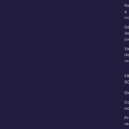
Re
à
n
Dé
d
jo
Va
d
re
F
SC
Si
C
n
Pr
re