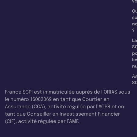
v
Qu
s
n
?
La
SC
p
le
nu
Av
SC
France SCPI est immatriculée auprès de l’ORIAS sous
le numéro 16002069 en tant que Courtier en
Assurance (COA), activité régulée par l’ACPR et en
tant que Conseiller en Investissement Financier
(CIF), activité régulée par l’AMF.