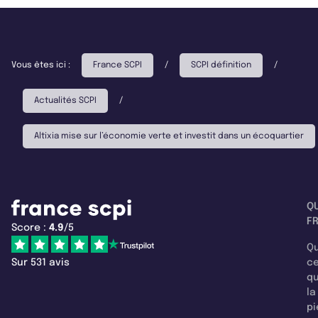
Vous êtes ici :
France SCPI
/
SCPI définition
/
Actualités SCPI
/
Altixia mise sur l’économie verte et investit dans un écoquartier
Q
F
Score :
4.9
/5
Qu
Sur 531 avis
c
q
la
pi