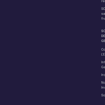
re
SC
s
fr
S
D
G
C
L'
In
Ge
Ir
N
In
So