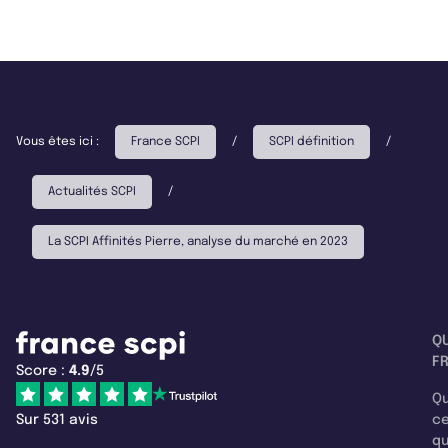
Vous êtes ici :
France SCPI
/
SCPI définition
/
Actualités SCPI
/
La SCPI Affinités Pierre, analyse du marché en 2023
Q
F
Score :
4.9
/5
Qu
Sur 531 avis
c
q