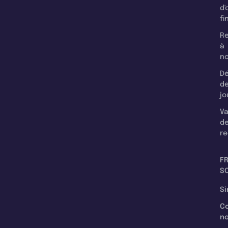
d'
fi
Re
à
n
Dé
d
jo
Va
d
re
F
SC
Si
C
n