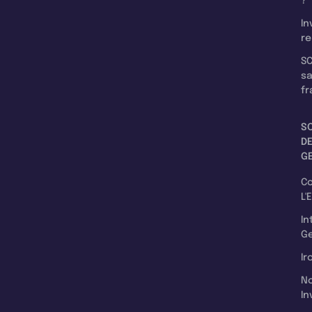
?
In
re
SC
s
fr
S
D
G
C
L'
In
Ge
Ir
N
In