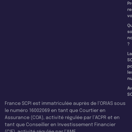
Pr
re
v
Qu
s
n
?
La
SC
p
le
nu
Av
SC
France SCPI est immatriculée auprès de l’ORIAS sous
le numéro 16002069 en tant que Courtier en
Assurance (COA), activité régulée par l’ACPR et en
tant que Conseiller en Investissement Financier
(CIF), activité régulée par l’AMF.