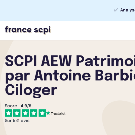
✅
Analys
SCPI AEW Patrimo
par Antoine Barbie
Ciloger
Score :
4.9
/5
Sur 531 avis