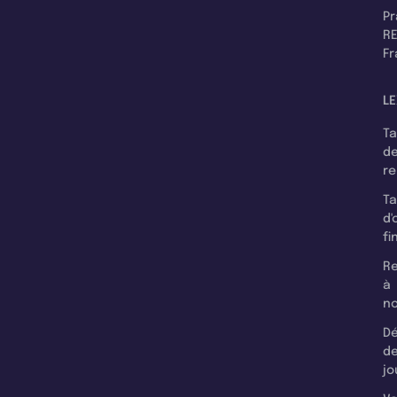
P
RE
F
LE
T
d
r
T
d'
fi
Re
à
n
Dé
d
jo