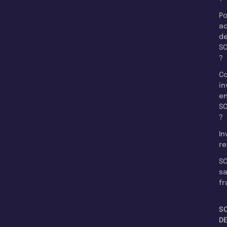
Po
a
d
SC
?
C
in
e
SC
?
In
re
SC
s
fr
S
D