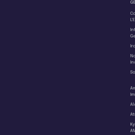
G
C
L'
In
Ge
Ir
N
In
So
A
Im
Al
A
K
A