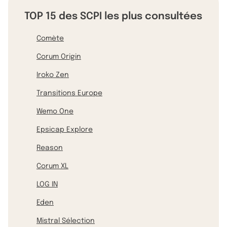
TOP 15 des SCPI les plus consultées
Comète
Corum Origin
Iroko Zen
Transitions Europe
Wemo One
Epsicap Explore
Reason
Corum XL
LOG IN
Eden
Mistral Sélection