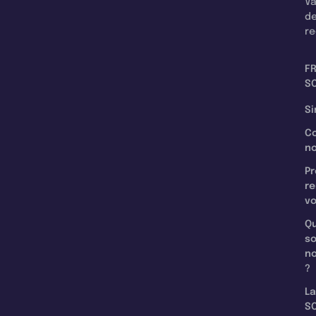
Va
d
re
F
SC
Si
C
n
Pr
re
v
Qu
s
n
?
La
SC