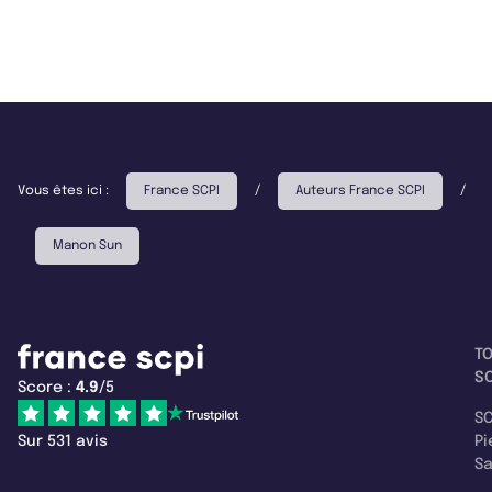
Vous êtes ici :
France SCPI
/
Auteurs France SCPI
/
Manon Sun
T
SC
Score :
4.9
/5
SC
Sur 531 avis
Pi
S