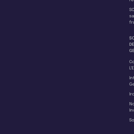
re
SC
s
fr
S
D
G
C
L'
In
Ge
Ir
N
In
So