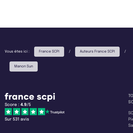
Vous êtes ici :
France SCPI
/
Auteurs France SCPI
/
Manon Sun
T
SC
Score :
4.9
/5
SC
Sur 531 avis
Pi
S