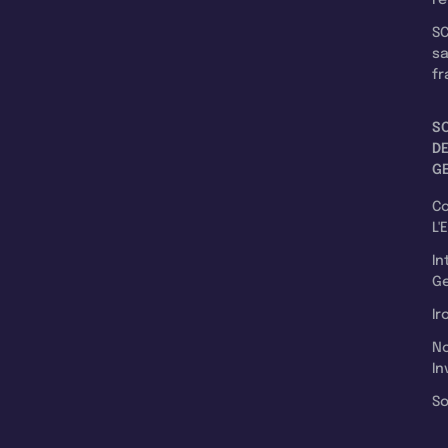
re
SC
s
fr
S
D
G
C
L'
In
Ge
Ir
N
In
So