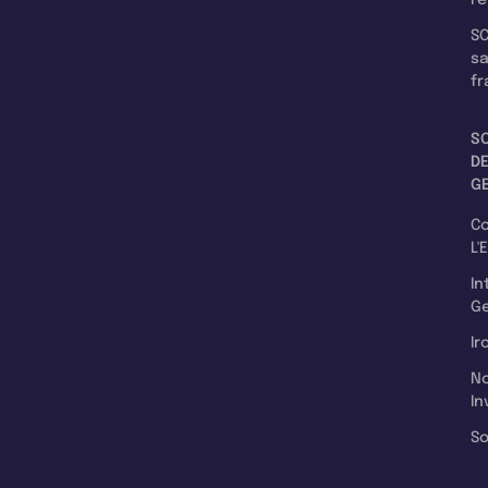
re
SC
s
fr
S
D
G
C
L'
In
Ge
Ir
N
In
So