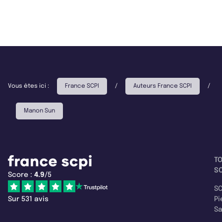
Vous êtes ici :
France SCPI
/
Auteurs France SCPI
/
Manon Sun
T
SC
Score :
4.9
/5
SC
Sur 531 avis
Pi
S