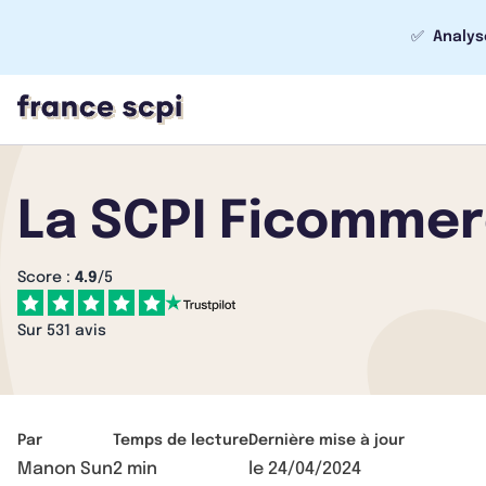
✅
Analys
La SCPI Ficommerc
Score :
4.9
/5
Sur 531 avis
Par
Temps de lecture
Dernière mise à jour
Manon Sun
2 min
le
24/04/2024