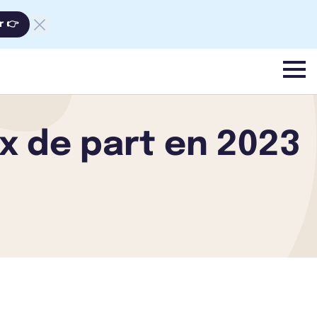
r 👉
menu
x de part en 2023