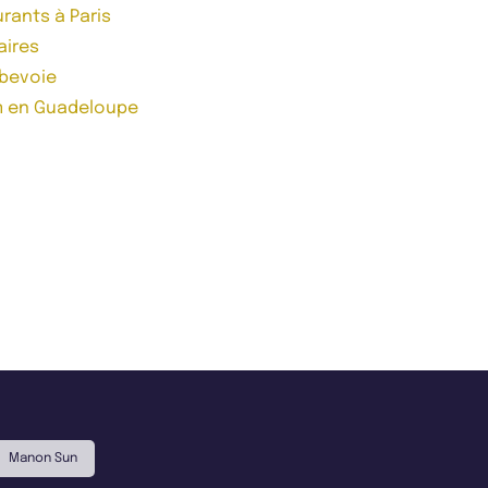
rants à Paris
aires
rbevoie
om en Guadeloupe
Manon Sun