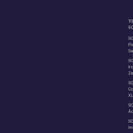
T
SC
SC
Pi
S
SC
Ir
Z
SC
C
XL
SC
A
SC
I