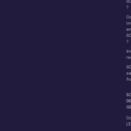
SC
?
C
in
e
SC
?
In
re
SC
s
fr
S
D
G
C
L'