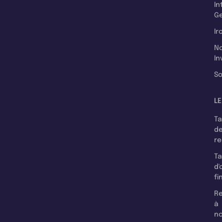
In
Ge
Ir
N
In
So
LE
T
d
r
T
d'
fi
Re
à
n