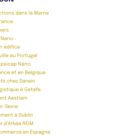
ictions dans la Marne
France
ners
p Nano
n édifice
ille au Portugal
 Epsicap Nano
rance et en Belgique
ts chez Darwin
gistique à Getafe
ent Aestiam
ur-Seine
ement à Dublin
r d’Arkéa REIM
 commerce en Espagne