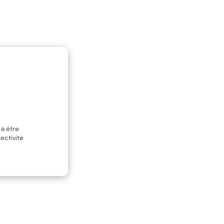
 à être
ectivité