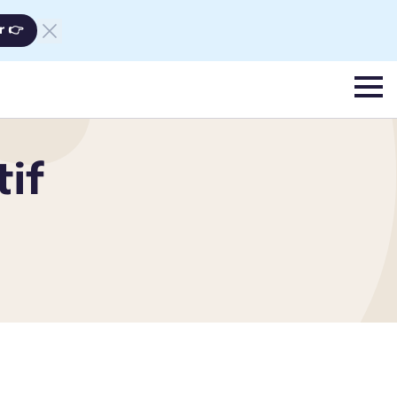
r 👉
menu
tif