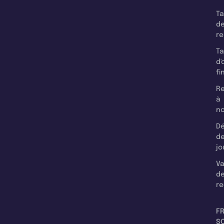
T
d
r
T
d'
fi
Re
à
n
Dé
d
jo
Va
d
re
F
SC