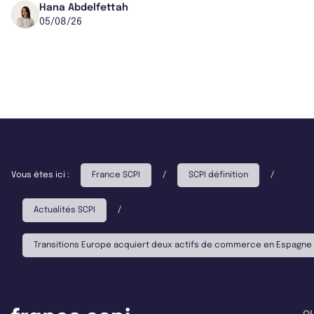
capitalisation portée à 1,38 Md€....
Hana Abdelfettah
05/08/26
Vous êtes ici :
France SCPI
/
SCPI définition
/
Actualités SCPI
/
Transitions Europe acquiert deux actifs de commerce en Espagne