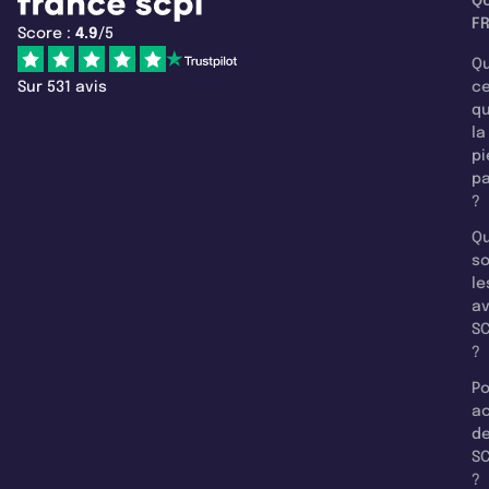
Q
F
Score :
4.9
/5
Qu
Sur 531 avis
c
q
la
pi
pa
?
Qu
so
le
a
SC
?
Po
a
d
SC
?