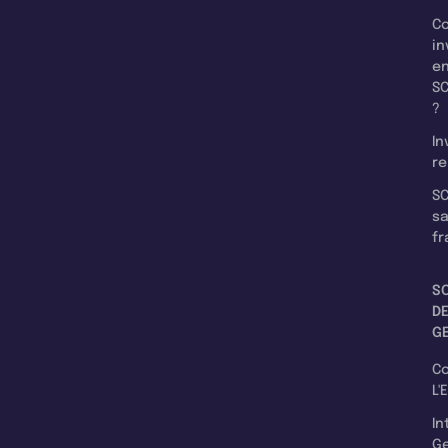
C
in
e
SC
?
In
re
SC
s
fr
S
D
G
C
L'
In
Ge