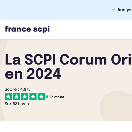
✅
Analys
La SCPI Corum Or
en 2024
Score :
4.9
/5
Sur 531 avis