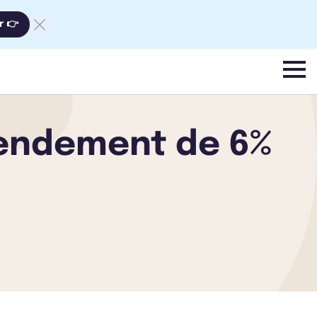
r 👉
menu
rendement de 6%