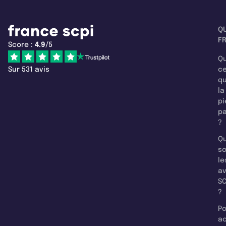
Q
F
Score :
4.9
/5
Qu
Sur 531 avis
c
q
la
pi
pa
?
Qu
so
le
a
SC
?
Po
a