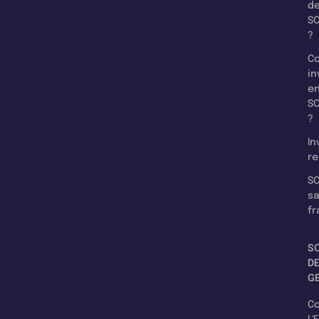
d
SC
?
C
in
e
SC
?
In
re
SC
s
fr
S
D
G
C