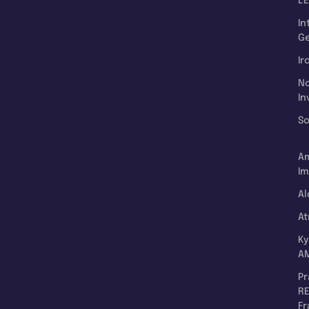
L'
In
Ge
Ir
N
In
So
A
Im
Al
A
K
A
P
RE
F