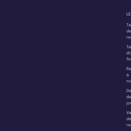
LE
T
d
r
T
d'
fi
Re
à
n
Dé
d
jo
Va
d
re