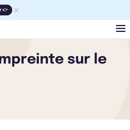
r 👉
menu
mpreinte sur le