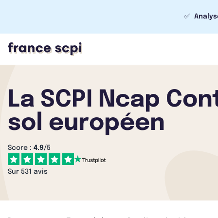
✅
Analys
La SCPI Ncap Con
sol européen
Score :
4.9
/5
Sur 531 avis