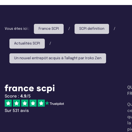
Vous êtes ici :
France SCPI
/
SCPI définition
/
Actualités SCPI
/
Un nouvel entrepôt acquis à Tallaght par Iroko Zen
Q
F
Score :
4.9
/5
Qu
Sur 531 avis
c
q
la
pi