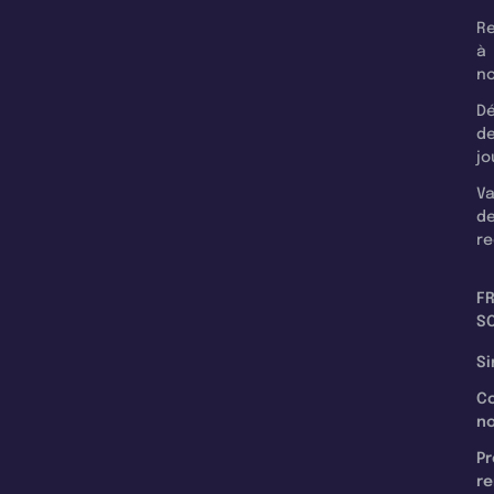
Re
à
n
Dé
d
jo
Va
d
re
F
SC
Si
C
n
Pr
re