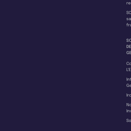
re
SC
s
fr
S
D
G
C
L'
In
Ge
Ir
N
In
So