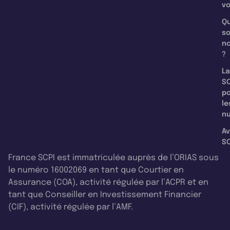
v
Qu
s
n
?
La
SC
p
le
nu
Av
SC
France SCPI est immatriculée auprès de l’ORIAS sous
le numéro 16002069 en tant que Courtier en
Assurance (COA), activité régulée par l’ACPR et en
tant que Conseiller en Investissement Financier
(CIF), activité régulée par l’AMF.