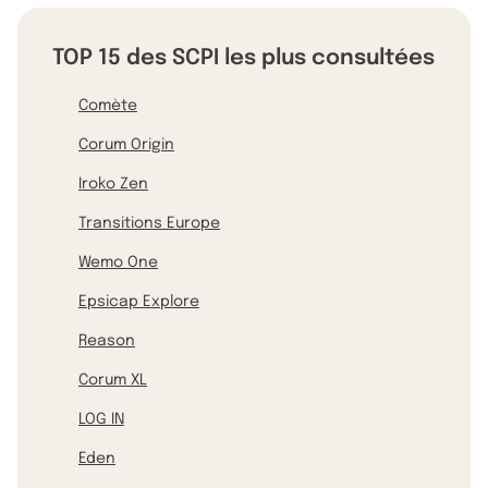
TOP 15 des SCPI les plus consultées
Comète
Corum Origin
Iroko Zen
Transitions Europe
Wemo One
Epsicap Explore
Reason
Corum XL
LOG IN
Eden