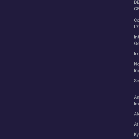
D
G
C
L'
In
Ge
Ir
N
In
So
A
Im
Al
A
K