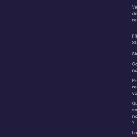
Va
d
re
F
SC
Si
C
n
Pr
re
v
Qu
s
n
?
La