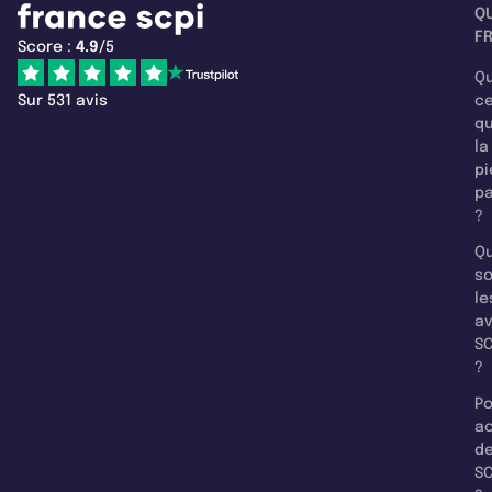
Q
F
Score :
4.9
/5
Qu
Sur 531 avis
c
q
la
pi
pa
?
Qu
so
le
a
SC
?
Po
a
d
SC