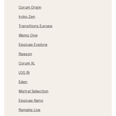
Corum Origin
Iroko Zen
Transitions Europe
Wemo One
Epsicap Explore
Reason
Corum XL
LOG IN
Eden
Mistral Sélection
Epsicap Nano
Remake Live