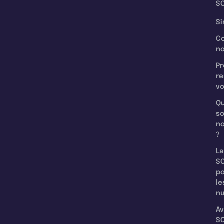
SC
Si
C
n
Pr
re
v
Qu
s
n
?
La
SC
p
le
nu
Av
SC