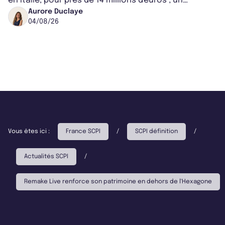
en Italie, pour près de 14 millions d'euros ; un
montant qui fait entorse avec ses...
Aurore Duclaye
04/08/26
Vous êtes ici :
France SCPI
/
SCPI définition
/
Actualités SCPI
/
Remake Live renforce son patrimoine en dehors de l'Hexagone