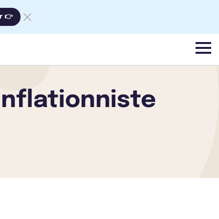
r 👉
menu
inflationniste