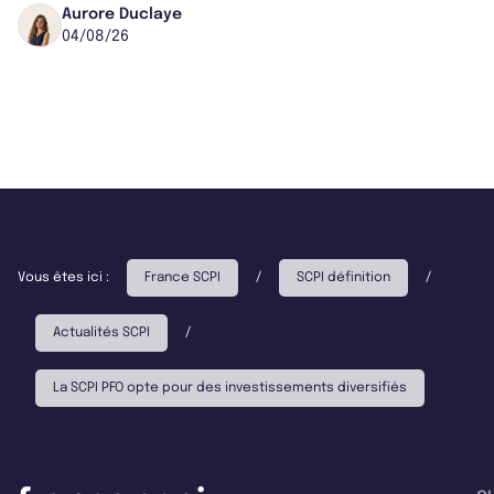
montant qui fait entorse avec ses...
Aurore Duclaye
04/08/26
Vous êtes ici :
France SCPI
/
SCPI définition
/
Actualités SCPI
/
La SCPI PFO opte pour des investissements diversifiés