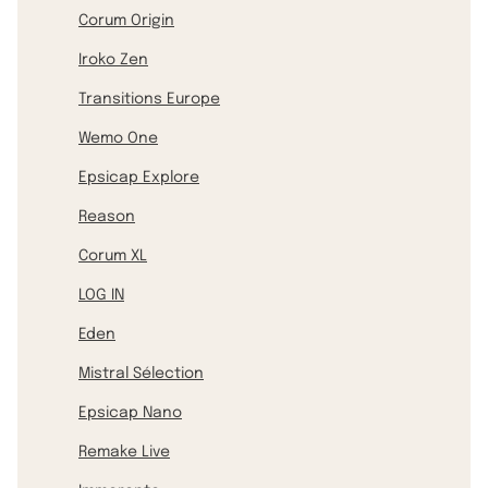
Corum Origin
Iroko Zen
Transitions Europe
Wemo One
Epsicap Explore
Reason
Corum XL
LOG IN
Eden
Mistral Sélection
Epsicap Nano
Remake Live