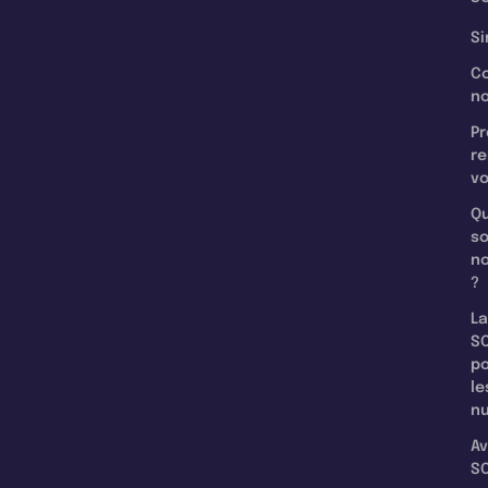
Si
C
n
Pr
re
v
Qu
s
n
?
La
SC
p
le
nu
Av
SC