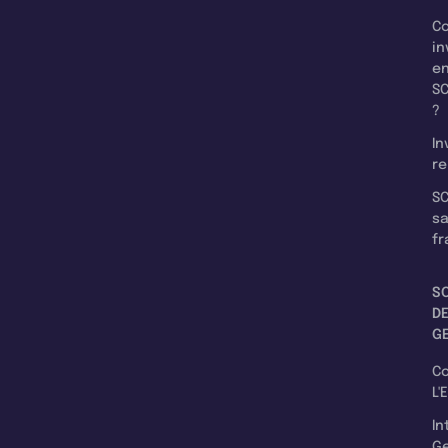
C
in
e
SC
?
In
re
SC
s
fr
S
D
G
C
L'
In
Ge