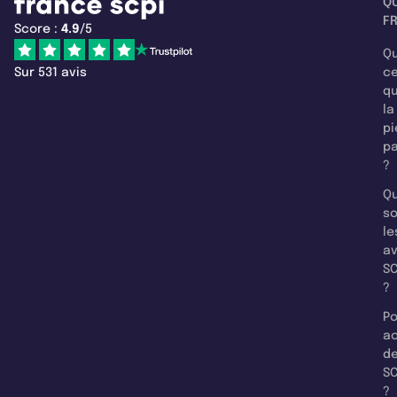
Q
F
Score :
4.9
/5
Qu
Sur 531 avis
c
q
la
pi
pa
?
Qu
so
le
a
SC
?
Po
a
d
SC
?