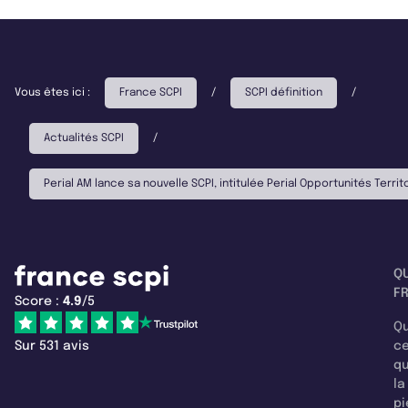
Vous êtes ici :
France SCPI
/
SCPI définition
/
Actualités SCPI
/
Perial AM lance sa nouvelle SCPI, intitulée Perial Opportunités Territ
Q
F
Score :
4.9
/5
Qu
Sur 531 avis
c
q
la
pi