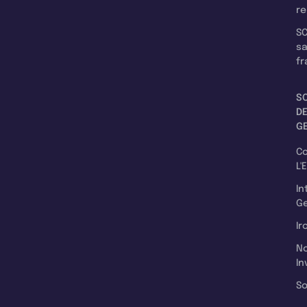
re
SC
s
fr
S
D
G
C
L'
In
Ge
Ir
N
In
So