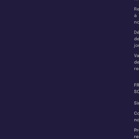
Re
à
n
Dé
d
jo
Va
d
re
F
SC
Si
C
n
Pr
re