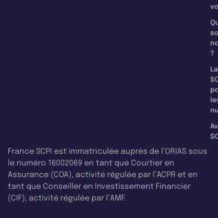
v
Qu
s
n
?
La
SC
p
le
nu
Av
SC
France SCPI est immatriculée auprès de l’ORIAS sous
le numéro 16002069 en tant que Courtier en
Assurance (COA), activité régulée par l’ACPR et en
tant que Conseiller en Investissement Financier
(CIF), activité régulée par l’AMF.