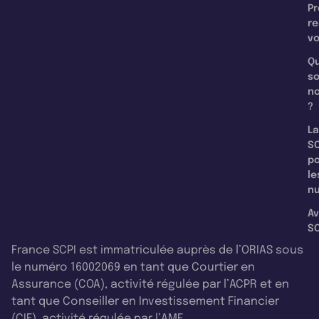
Pr
re
v
Qu
s
n
?
La
SC
p
le
nu
Av
SC
France SCPI est immatriculée auprès de l’ORIAS sous
le numéro 16002069 en tant que Courtier en
Assurance (COA), activité régulée par l’ACPR et en
tant que Conseiller en Investissement Financier
(CIF), activité régulée par l’AMF.