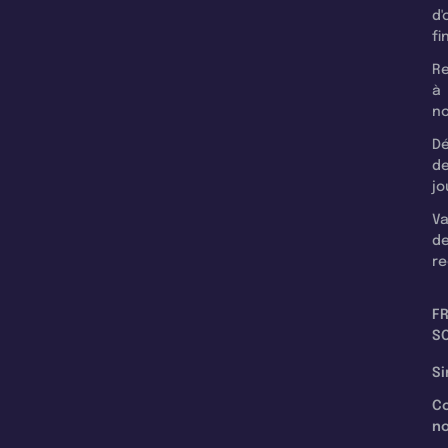
d'
fi
Re
à
n
Dé
d
jo
Va
d
re
F
SC
Si
C
n