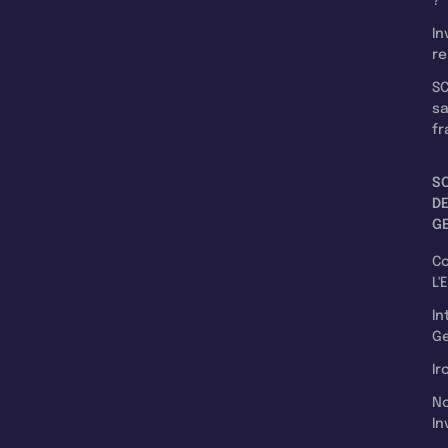
?
In
re
SC
s
fr
S
D
G
C
L'
In
Ge
Ir
N
In