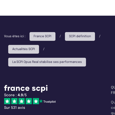
Vous êtes ici :
France SCPI
/
SCPI définition
/
Actualités SCPI
/
La SCPI Opus Real stabilise ses performances
Q
F
Score :
4.9
/5
Qu
Sur 531 avis
c
q