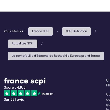
Vous êtes ici :
France SCPI
/
SCPI définition
/
Actualités SCPI
/
Le portefeuille d'Edmond de Rothschild Europa prend forme
Q
F
Score :
4.9
/5
Qu
Sur 531 avis
c
q
la