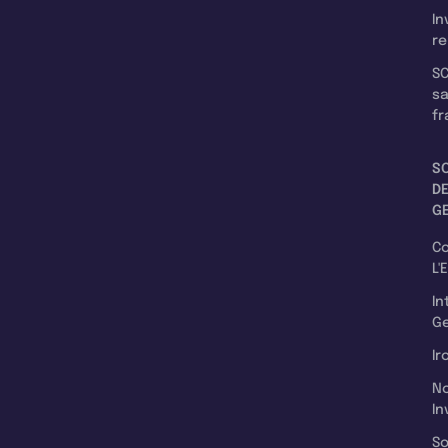
In
re
SC
s
fr
S
D
G
C
L'
In
Ge
Ir
N
In
So