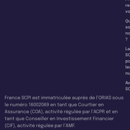
re
v
Qu
s
n
?
La
SC
p
le
nu
Av
SC
France SCPI est immatriculée auprès de l’ORIAS sous
le numéro 16002069 en tant que Courtier en
Assurance (COA), activité régulée par l’ACPR et en
tant que Conseiller en Investissement Financier
(CIF), activité régulée par l’AMF.