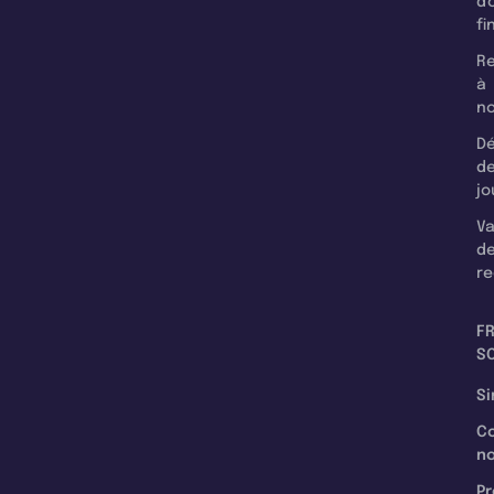
d'
fi
Re
à
n
Dé
d
jo
Va
d
re
F
SC
Si
C
n
Pr