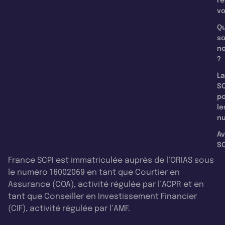
re
v
Qu
s
n
?
La
SC
p
le
nu
Av
SC
France SCPI est immatriculée auprès de l’ORIAS sous
le numéro 16002069 en tant que Courtier en
Assurance (COA), activité régulée par l’ACPR et en
tant que Conseiller en Investissement Financier
(CIF), activité régulée par l’AMF.