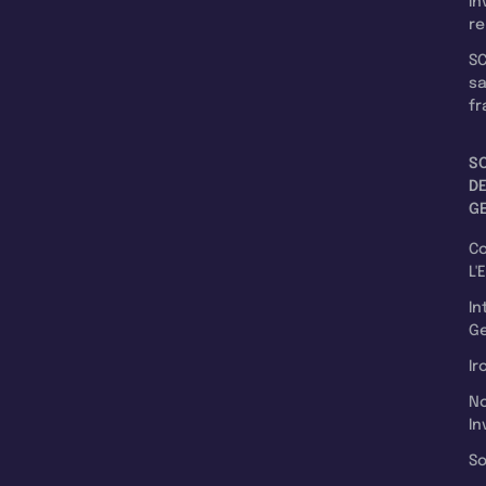
In
re
SC
s
fr
S
D
G
C
L'
In
Ge
Ir
N
In
So