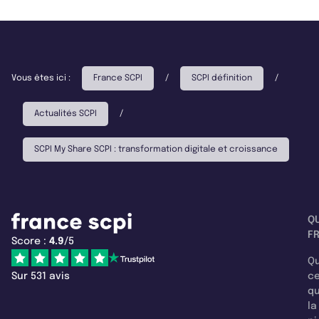
Vous êtes ici :
France SCPI
/
SCPI définition
/
Actualités SCPI
/
SCPI My Share SCPI : transformation digitale et croissance
Q
F
Score :
4.9
/5
Qu
Sur 531 avis
c
q
la