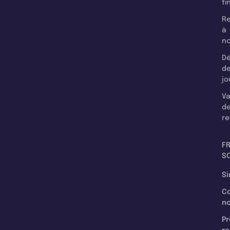
fi
Re
à
n
Dé
d
jo
Va
d
re
F
SC
Si
C
n
Pr