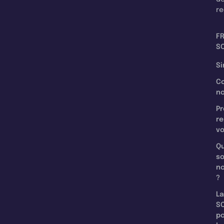
re
F
SC
Si
C
n
Pr
re
v
Qu
s
n
?
La
SC
p