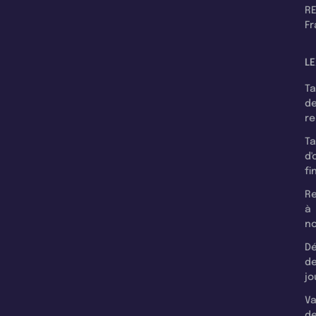
RE
F
LE
T
d
r
T
d'
fi
Re
à
n
Dé
d
jo
Va
d