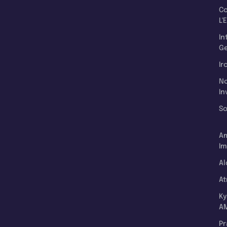
C
L'
In
Ge
Ir
N
In
So
A
Im
Al
A
K
A
P