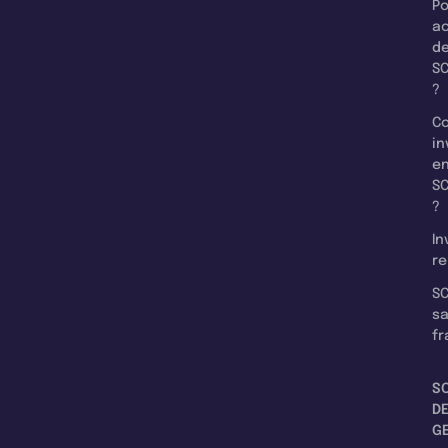
Po
a
d
SC
?
C
in
e
SC
?
In
re
SC
s
fr
S
D
G