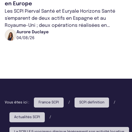
en Europe
Les SCPI Pierval Santé et Euryale Horizons Santé
s'emparent de deux actifs en Espagne et au
Royaume-Uni ; deux opérations réalisées en
partenariat. Ces co-acquisitions permettent a...
Aurore Duclaye
04/08/26
Vous êtes ici :
France SCPI
/
SCPI définition
/
Actualités SCPI
/
La SCPI LF Europimmo diminue légèrement son activité locative