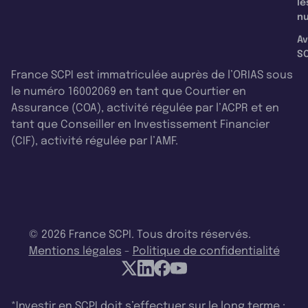
le
nu
Av
SC
France SCPI est immatriculée auprès de l’ORIAS sous
le numéro 16002069 en tant que Courtier en
Assurance (COA), activité régulée par l’ACPR et en
tant que Conseiller en Investissement Financier
(CIF), activité régulée par l’AMF.
© 2026 France SCPI. Tous droits réservés.
Mentions légales
-
Politique de confidentialité
*Investir en SCPI doit s’effectuer sur le long terme :