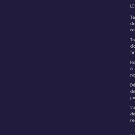
LE
T
d
r
T
d'
fi
Re
à
n
Dé
d
jo
Va
d
re