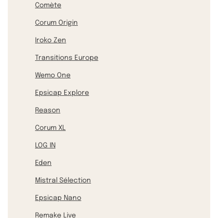
Comète
Corum Origin
Iroko Zen
Transitions Europe
Wemo One
Epsicap Explore
Reason
Corum XL
LOG IN
Eden
Mistral Sélection
Epsicap Nano
Remake Live