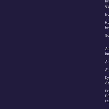
In
Ge
Ir
N
In
So
A
Im
Al
A
K
A
P
RE
F