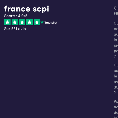
Q
F
Score :
4.9
/5
Qu
Sur 531 avis
c
q
la
pi
pa
?
Qu
so
le
a
SC
?
Po
a
d