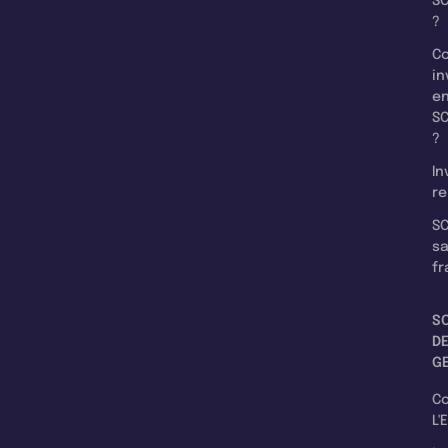
SC
?
C
in
e
SC
?
In
re
SC
s
fr
S
D
G
C
L'