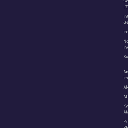
C
L'
In
Ge
Ir
N
In
So
A
Im
Al
A
K
A
P
RE