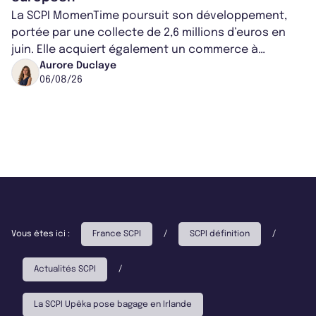
La SCPI MomenTime poursuit son développement,
portée par une collecte de 2,6 millions d’euros en
juin. Elle acquiert également un commerce à
Worcester, place une plateforme logisti...
Aurore Duclaye
06/08/26
Vous êtes ici :
France SCPI
/
SCPI définition
/
Actualités SCPI
/
La SCPI Upêka pose bagage en Irlande