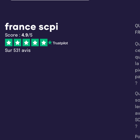
Q
F
Score :
4.9
/5
Qu
Sur 531 avis
c
q
la
pi
pa
?
Qu
so
le
a
SC
?
Po