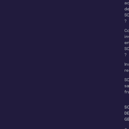
a
d
SC
?
C
in
e
SC
?
In
re
SC
s
fr
S
D
G