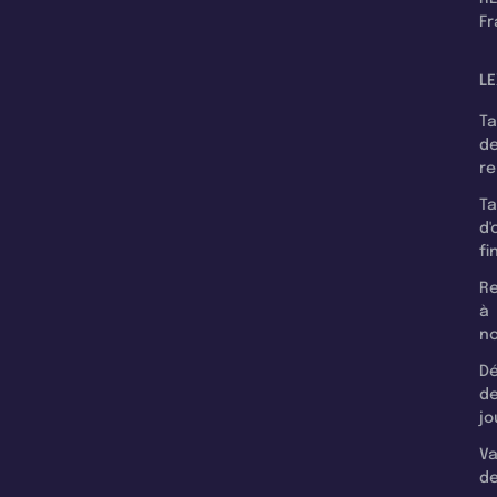
F
LE
T
d
r
T
d'
fi
Re
à
n
Dé
d
jo
Va
d