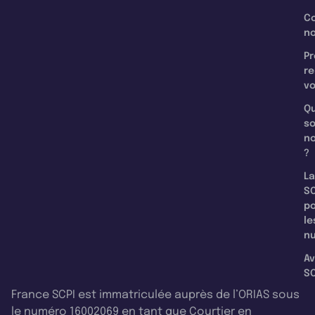
C
n
Pr
re
v
Qu
s
n
?
La
SC
p
le
nu
Av
SC
France SCPI est immatriculée auprès de l’ORIAS sous
le numéro 16002069 en tant que Courtier en