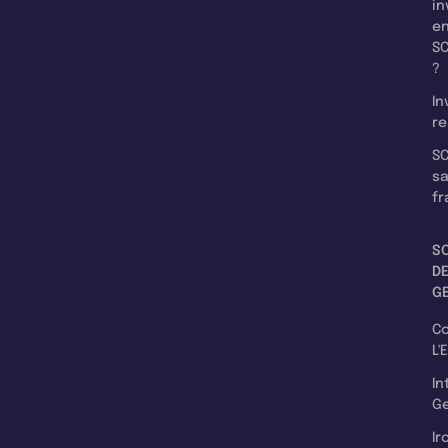
in
e
SC
?
In
re
SC
s
fr
S
D
G
C
L'
In
Ge
Ir