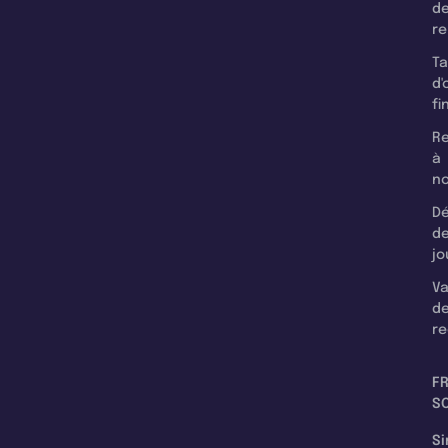
d
r
T
d'
fi
Re
à
n
Dé
d
jo
Va
d
re
F
SC
Si