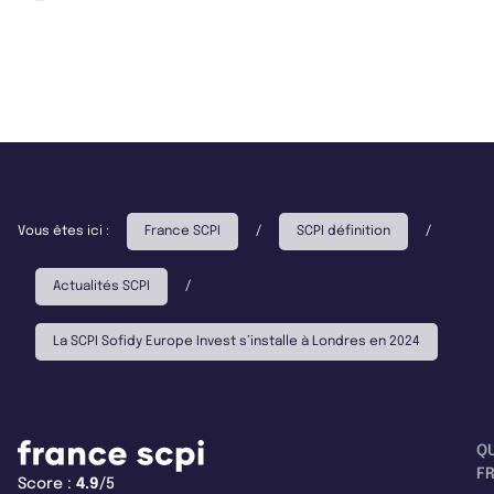
Vous êtes ici :
France SCPI
/
SCPI définition
/
Actualités SCPI
/
La SCPI Sofidy Europe Invest s’installe à Londres en 2024
Q
F
Score :
4.9
/5