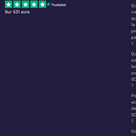
Qu
Sur 531 avis
c
q
la
pi
pa
?
Qu
so
le
a
SC
?
Po
a
d
SC
?
C