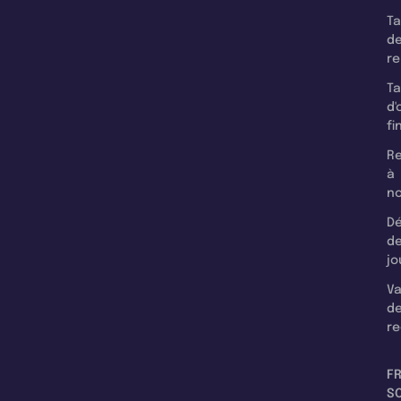
T
d
r
T
d'
fi
Re
à
n
Dé
d
jo
Va
d
re
F
SC