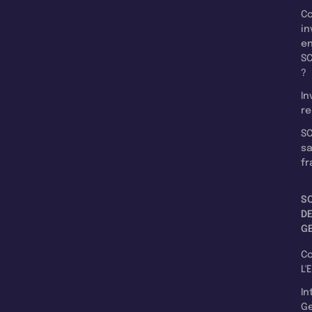
C
in
e
SC
?
In
re
SC
s
fr
S
D
G
C
L'
In
Ge