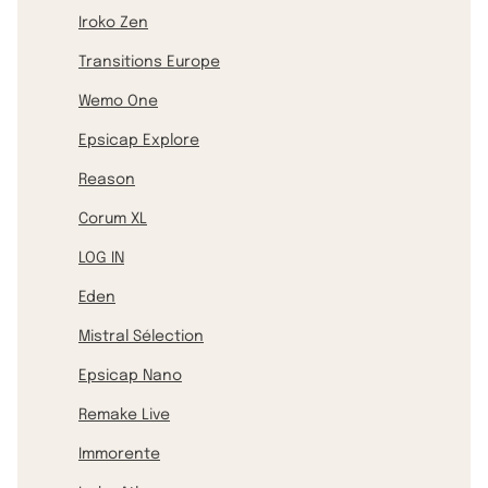
Iroko Zen
Transitions Europe
Wemo One
Epsicap Explore
Reason
Corum XL
LOG IN
Eden
Mistral Sélection
Epsicap Nano
Remake Live
Immorente