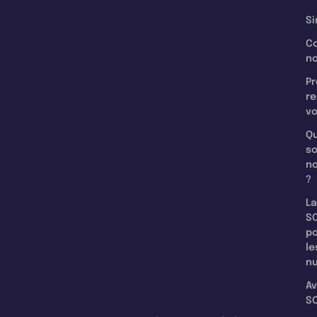
Si
C
n
Pr
re
v
Qu
s
n
?
La
SC
p
le
nu
Av
SC