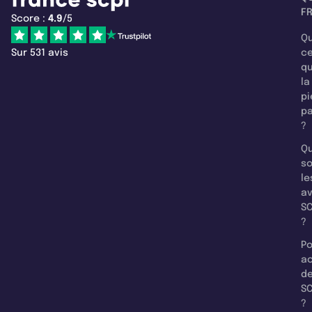
F
Score :
4.9
/5
Qu
Sur 531 avis
c
q
la
pi
pa
?
Qu
so
le
a
SC
?
Po
a
d
SC
?