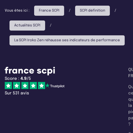
Vous êtes ici :
France SCPI
/
SCPI définition
/
Actualités SCPI
/
La SCPI Iroko Zen réhausse ses indicateurs de performance
Q
F
Score :
4.9
/5
Qu
Sur 531 avis
c
q
la
pi
pa
?