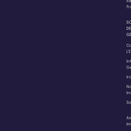
s
fr
S
D
G
C
L'
In
Ge
Ir
N
In
So
A
Im