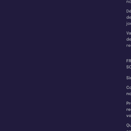
n
Dé
d
jo
Va
d
re
F
SC
Si
C
n
Pr
re
v
Qu