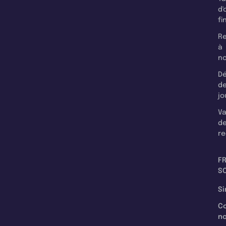
d'
fi
Re
à
n
Dé
d
jo
Va
d
re
F
SC
Si
C
n