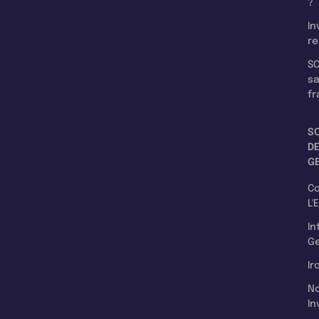
?
In
re
SC
s
fr
S
D
G
C
L'
In
Ge
Ir
N
In