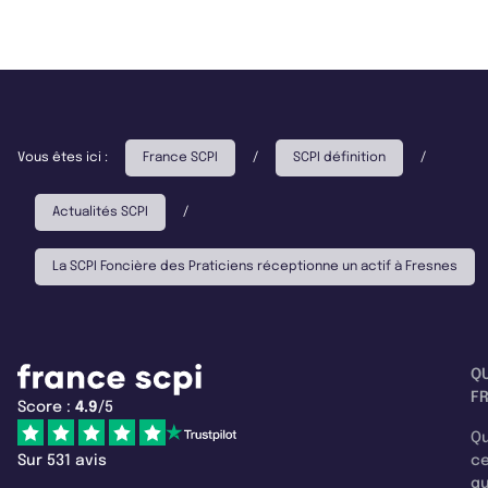
Vous êtes ici :
France SCPI
/
SCPI définition
/
Actualités SCPI
/
La SCPI Foncière des Praticiens réceptionne un actif à Fresnes
Q
F
Score :
4.9
/5
Qu
Sur 531 avis
c
q