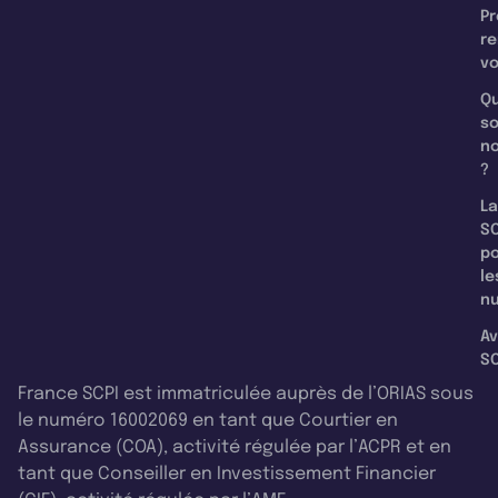
Pr
re
v
Qu
s
n
?
La
SC
p
le
nu
Av
SC
France SCPI est immatriculée auprès de l’ORIAS sous
le numéro 16002069 en tant que Courtier en
Assurance (COA), activité régulée par l’ACPR et en
tant que Conseiller en Investissement Financier