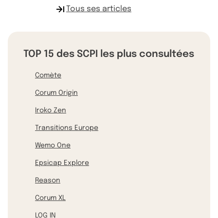
Tous ses articles
TOP 15 des SCPI les plus consultées
Comète
Corum Origin
Iroko Zen
Transitions Europe
Wemo One
Epsicap Explore
Reason
Corum XL
LOG IN