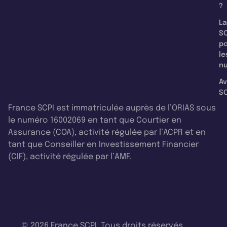
?
La
SC
p
le
nu
Av
SC
France SCPI est immatriculée auprès de l’ORIAS sous
le numéro 16002069 en tant que Courtier en
Assurance (COA), activité régulée par l’ACPR et en
tant que Conseiller en Investissement Financier
(CIF), activité régulée par l’AMF.
© 2026 France SCPI. Tous droits réservés.