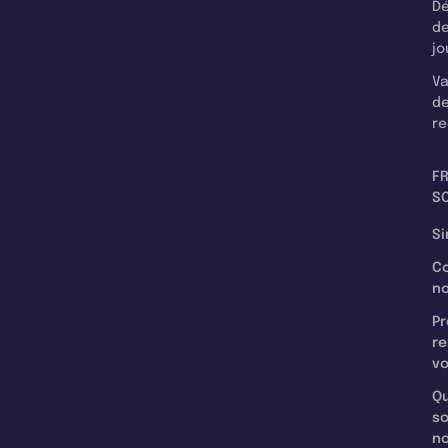
Dé
d
jo
Va
d
re
F
SC
Si
C
n
Pr
re
v
Qu
s
n