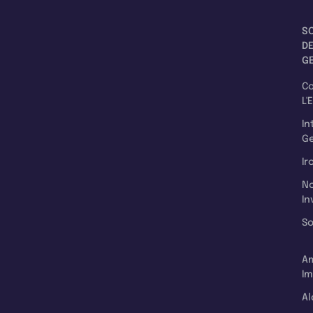
S
D
G
C
L'
In
Ge
Ir
N
In
So
A
Im
Al