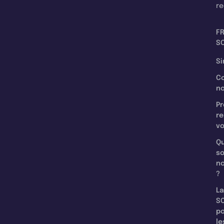
re
F
SC
Si
C
n
Pr
re
v
Qu
s
n
?
La
SC
p
le