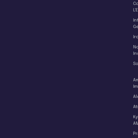
C
L'
In
Ge
Ir
N
In
So
A
Im
Al
A
K
A
P