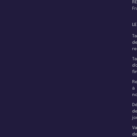
RE
F
LE
T
d
r
T
d'
fi
Re
à
n
Dé
d
jo
Va
d