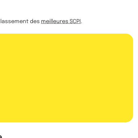
 classement des
meilleures SCPI
.
e