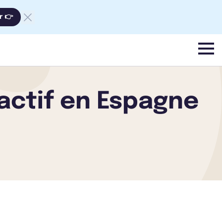
r 👉
menu
actif en Espagne