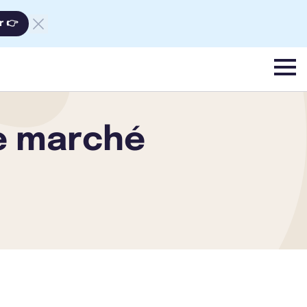
r 👉
menu
le marché