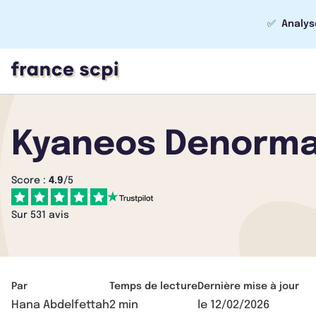
✅
Analys
Kyaneos Denorman
Score :
4.9
/5
Sur 531 avis
Par
Temps de lecture
Dernière mise à jour
Hana Abdelfettah
2 min
le
12/02/2026