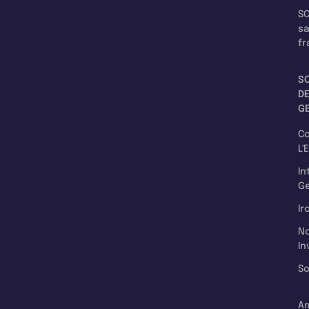
SC
s
fr
S
D
G
C
L'
In
Ge
Ir
N
In
So
A