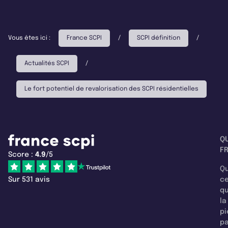
Vous êtes ici :
France SCPI
/
SCPI définition
/
Actualités SCPI
/
Le fort potentiel de revalorisation des SCPI résidentielles
Q
F
Score :
4.9
/5
Qu
Sur 531 avis
c
q
la
pi
pa