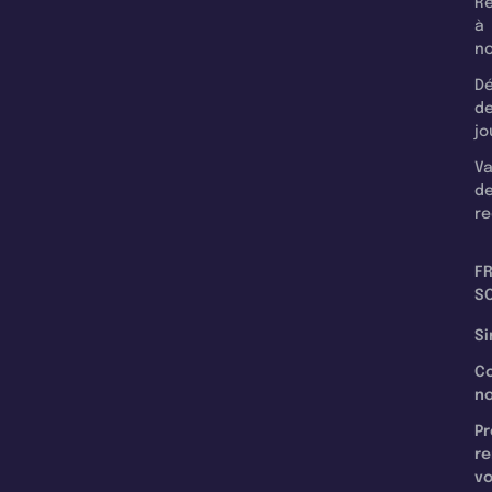
Re
à
n
Dé
d
jo
Va
d
re
F
SC
Si
C
n
Pr
re
v