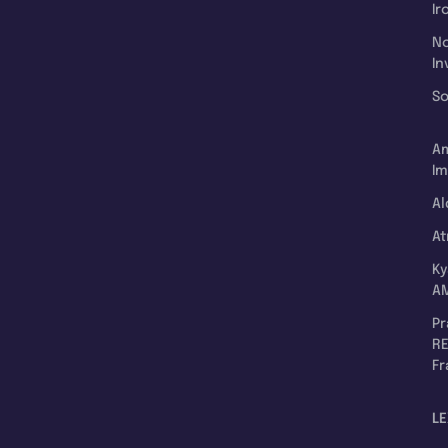
Ir
N
In
So
A
Im
Al
A
K
A
P
RE
F
LE