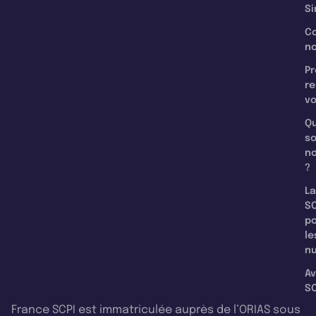
Si
C
n
Pr
re
v
Qu
s
n
?
La
SC
p
le
nu
Av
SC
France SCPI est immatriculée auprès de l’ORIAS sous