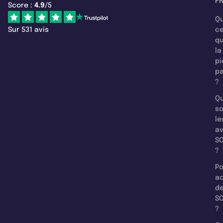
F
Score :
4.9
/5
Qu
Sur 531 avis
c
q
la
pi
pa
?
Qu
so
le
a
SC
?
Po
a
d
SC
?