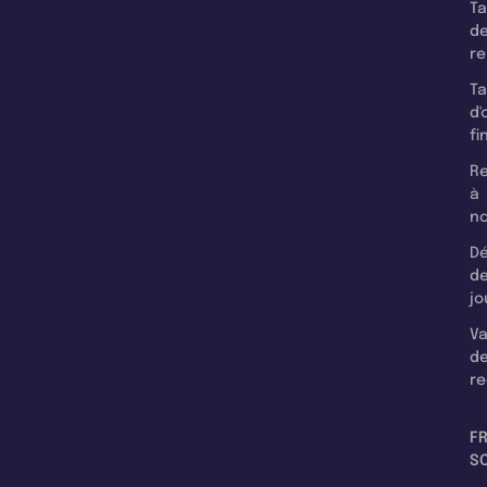
T
d
r
T
d'
fi
Re
à
n
Dé
d
jo
Va
d
re
F
SC