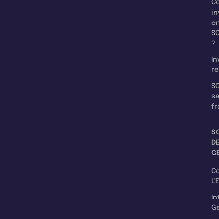
C
in
e
SC
?
In
re
SC
s
fr
S
D
G
C
L'
In
Ge