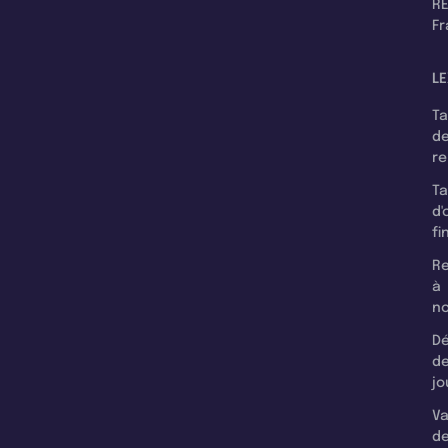
RE
F
LE
T
d
r
T
d'
fi
Re
à
n
Dé
d
jo
Va
d