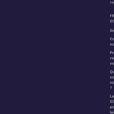
re
F
SC
Si
C
n
Pr
re
v
Qu
s
n
?
La
SC
p
le