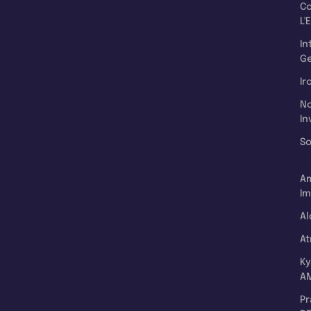
C
L'
In
Ge
Ir
N
In
So
A
Im
Al
A
K
A
P