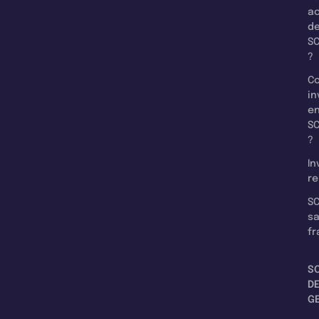
a
d
SC
?
C
in
e
SC
?
In
re
SC
s
fr
S
D
G