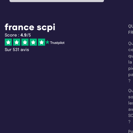
Q
F
Score :
4.9
/5
Qu
Sur 531 avis
c
q
la
pi
pa
?
Qu
so
le
a
SC
?
Po