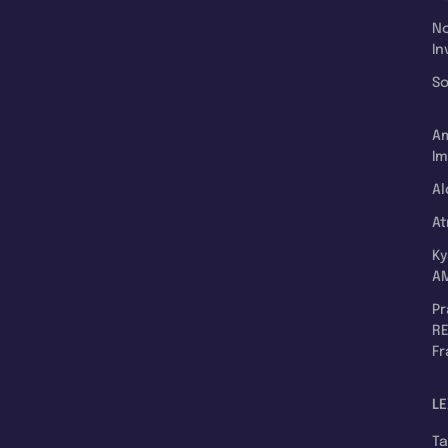
N
In
So
A
Im
Al
A
K
A
P
RE
F
LE
T