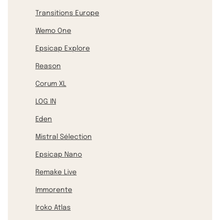
Transitions Europe
Wemo One
Epsicap Explore
Reason
Corum XL
LOG IN
Eden
Mistral Sélection
Epsicap Nano
Remake Live
Immorente
Iroko Atlas