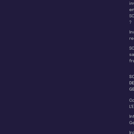
in
e
SC
?
In
re
SC
s
fr
S
D
G
C
L'
In
Ge
Ir