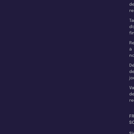
d
r
T
d'
fi
Re
à
n
Dé
d
jo
Va
d
re
F
SC
Si