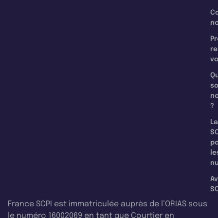
C
n
Pr
re
v
Qu
s
n
?
La
SC
p
le
nu
Av
SC
France SCPI est immatriculée auprès de l’ORIAS sous
le numéro 16002069 en tant que Courtier en