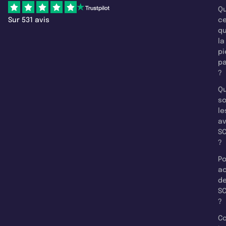
Qu
Sur 531 avis
c
q
la
pi
pa
?
Qu
so
le
a
SC
?
Po
a
d
SC
?
C