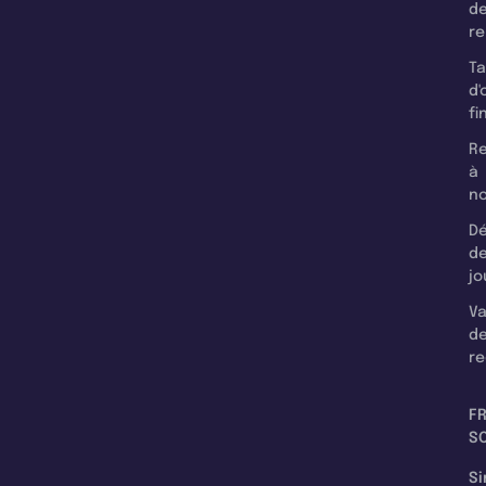
d
r
T
d'
fi
Re
à
n
Dé
d
jo
Va
d
re
F
SC
Si