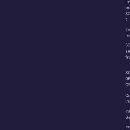
in
e
SC
?
In
re
SC
s
fr
S
D
G
C
L'
In
Ge
Ir