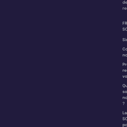
d
re
F
SC
Si
C
n
Pr
re
v
Qu
s
n
?
La
SC
p