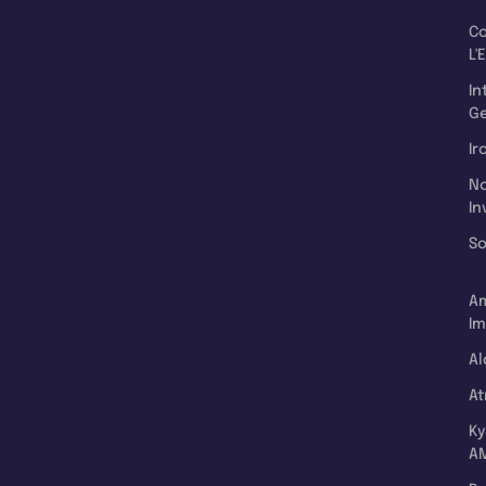
C
L'
In
Ge
Ir
N
In
So
A
Im
Al
A
K
A