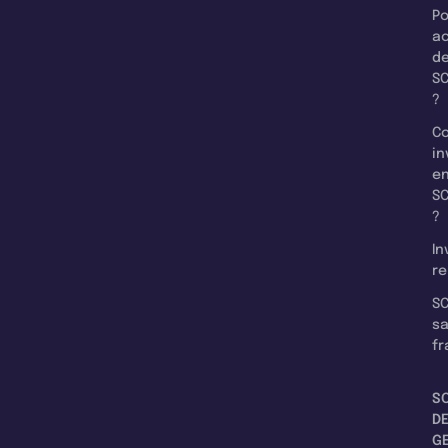
Po
a
d
SC
?
C
in
e
SC
?
In
re
SC
s
fr
S
D
G