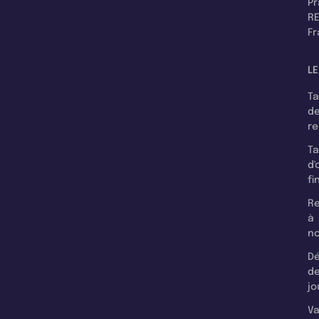
P
RE
F
LE
T
d
r
T
d'
fi
Re
à
n
Dé
d
jo
Va