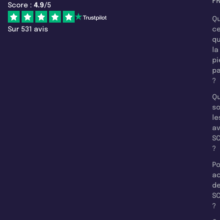
F
Score :
4.9
/5
Qu
Sur 531 avis
c
q
la
pi
pa
?
Qu
so
le
a
SC
?
Po
a
d
SC
?