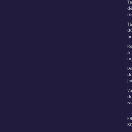
T
d
r
T
d'
fi
Re
à
n
Dé
d
jo
Va
d
re
F
SC