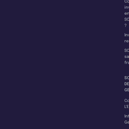
C
in
e
SC
?
In
re
SC
s
fr
S
D
G
C
L'
In
Ge