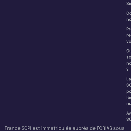
Si
C
n
Pr
re
v
Qu
s
n
?
La
SC
p
le
nu
Av
SC
France SCPI est immatriculée auprès de l’ORIAS sous