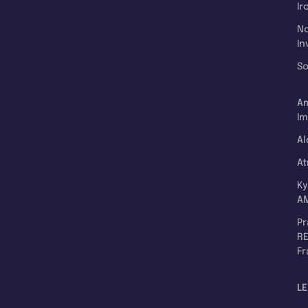
Ir
N
In
So
A
Im
Al
A
K
A
P
RE
F
LE