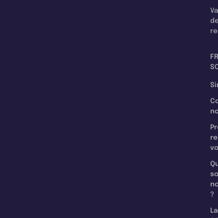
Va
d
re
F
SC
Si
C
n
Pr
re
v
Qu
s
n
?
La