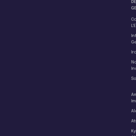
D
G
C
L'
In
Ge
Ir
N
In
So
A
Im
Al
A
K