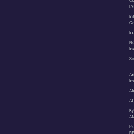
C
L'
In
Ge
Ir
N
In
So
A
Im
Al
A
K
A
P
RE