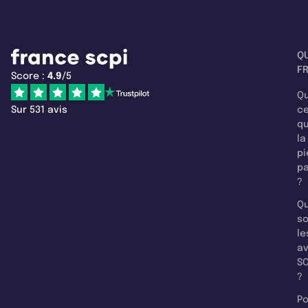
Q
F
Score :
4.9
/5
Qu
Sur 531 avis
c
q
la
pi
pa
?
Qu
so
le
a
SC
?
Po