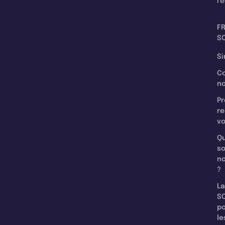
re
F
SC
Si
C
n
Pr
re
v
Qu
s
n
?
La
SC
p
le