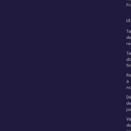
F
LE
T
d
r
T
d'
fi
Re
à
n
Dé
d
jo
Va
d